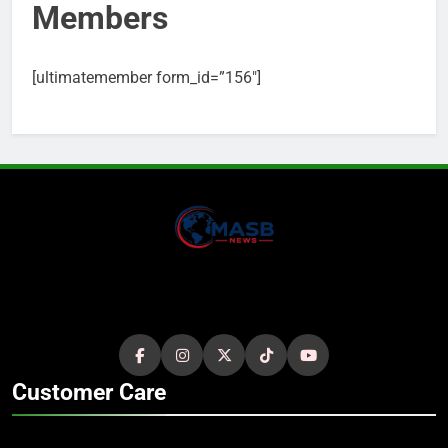
Members
[ultimatemember form_id=”156″]
Customer Care